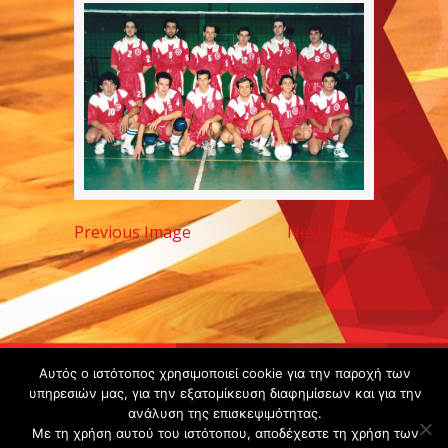
Previous Image
Next Image
Copyright ©
Αυτός ο ιστότοπος χρησιμοποιεί cookie για την παροχή των
υπηρεσιών μας, για την εξατομίκευση διαφημίσεων και για την
2020 -
ανάλυση της επισκεψιμότητας.
Gsperamatosermis.gr
Με τη χρήση αυτού του ιστότοπου, αποδέχεστε τη χρήση των
All rights