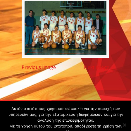
Previous Image
Next Image
Copyright ©
Αυτός ο ιστότοπος χρησιμοποιεί cookie για την παροχή των
υπηρεσιών μας, για την εξατομίκευση διαφημίσεων και για την
2020 -
ανάλυση της επισκεψιμότητας.
Gsperamatosermis.gr
Με τη χρήση αυτού του ιστότοπου, αποδέχεστε τη χρήση των
All rights