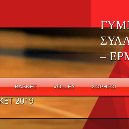
ΓΥΜ
ΣΥΛ
– ΕΡ
BASKET
VOLLEY
ΧΟΡΗΓΟΙ
ET 2019