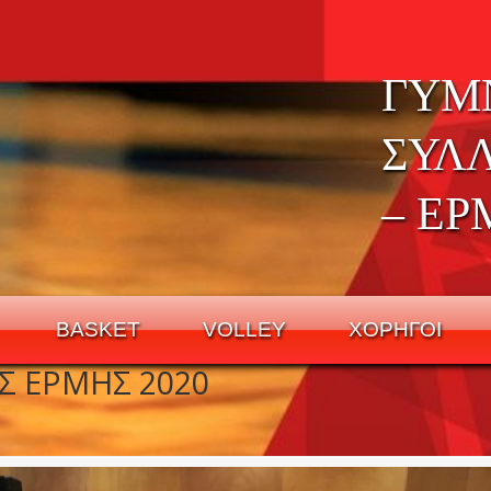
ΓΥΜ
ΣΥΛ
– ΕΡ
BASKET
VOLLEY
ΧΟΡΗΓΟΙ
Σ ΕΡΜΗΣ 2020