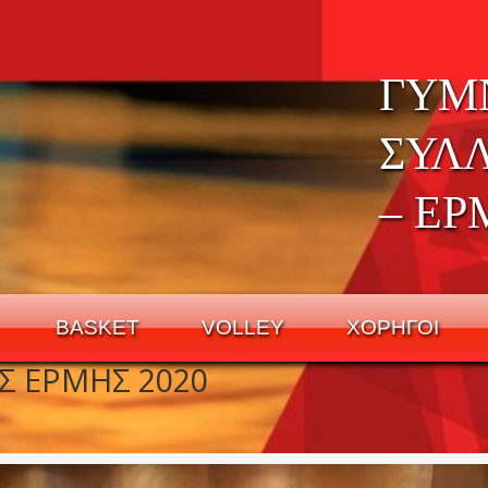
ΓΥΜ
ΣΥΛ
– ΕΡ
BASKET
VOLLEY
ΧΟΡΗΓΟΙ
Σ ΕΡΜΗΣ 2020