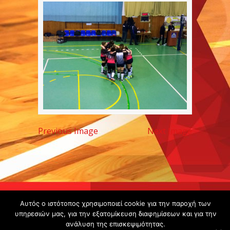
Previous Image
Next Image
Copyright ©
Αυτός ο ιστότοπος χρησιμοποιεί cookie για την παροχή των
υπηρεσιών μας, για την εξατομίκευση διαφημίσεων και για την
2020 -
ανάλυση της επισκεψιμότητας.
Gsperamatosermis.gr