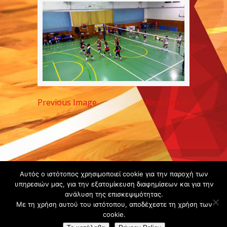
Previous Image
Next Image
Copyright ©
Αυτός ο ιστότοπος χρησιμοποιεί cookie για την παροχή των
υπηρεσιών μας, για την εξατομίκευση διαφημίσεων και για την
2020 -
ανάλυση της επισκεψιμότητας.
Gsperamatosermis.gr
Με τη χρήση αυτού του ιστότοπου, αποδέχεστε τη χρήση των
All rights
cookie.
reserved. -
Όροι