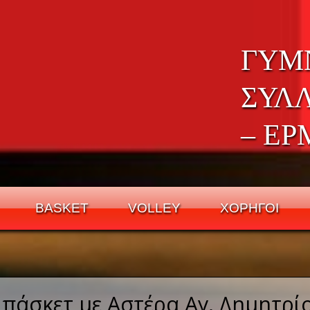
ΓΥΜ
ΣΥΛ
– ΕΡ
BASKET
VOLLEY
ΧΟΡΗΓΟΙ
άσκετ με Αστέρα Αγ. Δημητρίο