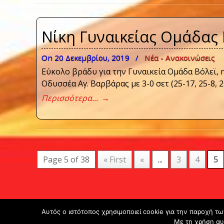
Νίκη Γυναικείας Oμάδας 
On 20 Δεκεμβρίου, 2019
/
Νέα - Ανακοινώσεις
Εύκολο βράδυ για την Γυναικεία Oμάδα Bόλεϊ, η
Οδυσσέα Αγ. Βαρβάρας με 3-0 σετ (25-17, 25-8, 
Περισσότερα...
→
Page 5 of 38
« First
«
...
3
4
5
Αυτός ο ιστότοπος χρησιμοποιεί cookie για την παροχή τ
Με τη χρήση αυ