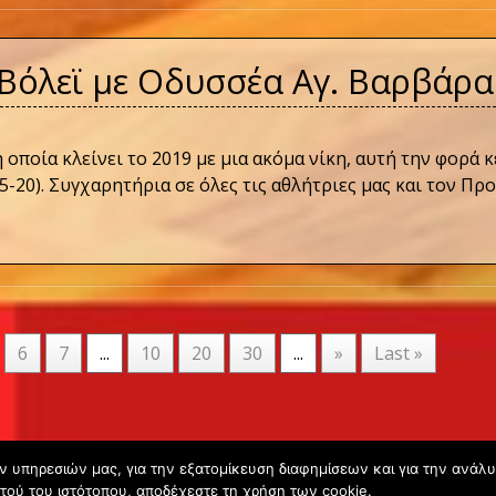
Βόλεϊ με Οδυσσέα Αγ. Βαρβάρα
 οποία κλείνει το 2019 με μια ακόμα νίκη, αυτή την φορά 
25-20). Συγχαρητήρια σε όλες τις αθλήτριες μας και τον Π
6
7
...
10
20
30
...
»
Last »
ων υπηρεσιών μας, για την εξατομίκευση διαφημίσεων και για την ανάλ
Copyright © 2020 - Gsperamatosermis.gr
τού του ιστότοπου, αποδέχεστε τη χρήση των cookie.