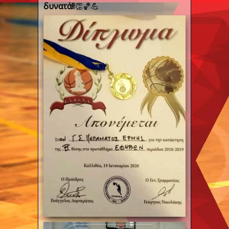
δυνατά!!
👏
🏀
💪