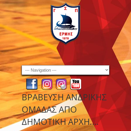
Navigation
ΒΡΆΒΕΥΣΗ ΑΝΔΡΙΚΉΣ
ΟΜΆΔΑΣ ΑΠΌ
ΔΉΜΟΤΙΚΉ ΑΡΧΉ….