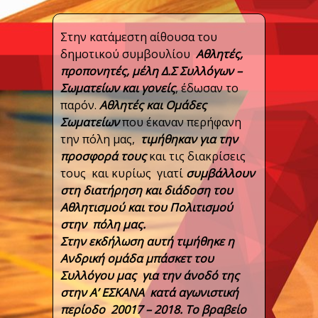
Στην κατάμεστη αίθουσα του
δημοτικού συμβουλίου
Α
θλητές,
προπονητές, μέλη Δ.Σ Συλλόγων –
Σωματείων και γονείς
, έδωσαν το
παρόν.
Αθλητές και Ομάδες
Σωματείων
που έκαναν περήφανη
την πόλη μας,
τιμήθηκαν για την
προσφορά τους
και τις διακρίσεις
τους και κυρίως γιατί
συμβάλλουν
στη διατήρηση και διάδοση του
Αθλητισμού και του Πολιτισμού
στην πόλη μας.
Στην εκδήλωση αυτή τιμήθηκε η
Ανδρική ομάδα μπάσκετ του
Συλλόγου μας για την άνοδό της
στην Α’ ΕΣΚΑΝΑ κατά αγωνιστική
περίοδο 20017 – 2018. Το βραβείο