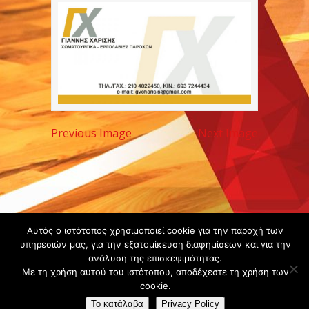
Previous Image
Next Image
Copyright ©
Αυτός ο ιστότοπος χρησιμοποιεί cookie για την παροχή των
2020 -
υπηρεσιών μας, για την εξατομίκευση διαφημίσεων και για την
ανάλυση της επισκεψιμότητας.
Gsperamatosermis.gr
Με τη χρήση αυτού του ιστότοπου, αποδέχεστε τη χρήση των
All rights
cookie.
reserved. -
Όροι
Το κατάλαβα
Privacy Policy