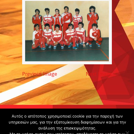
Previous Image
Next Image
Copyright ©
Αυτός ο ιστότοπος χρησιμοποιεί cookie για την παροχή των
2020 -
υπηρεσιών μας, για την εξατομίκευση διαφημίσεων και για την
ανάλυση της επισκεψιμότητας.
Gsperamatosermis.gr