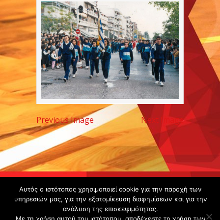
Previous Image
Next Image
Copyright ©
Αυτός ο ιστότοπος χρησιμοποιεί cookie για την παροχή των
υπηρεσιών μας, για την εξατομίκευση διαφημίσεων και για την
2020 -
ανάλυση της επισκεψιμότητας.
Gsperamatosermis.gr
Με τη χρήση αυτού του ιστότοπου, αποδέχεστε τη χρήση των