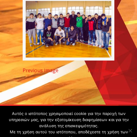
Previous Image
Next Image
Copyright ©
Αυτός ο ιστότοπος χρησιμοποιεί cookie για την παροχή των
υπηρεσιών μας, για την εξατομίκευση διαφημίσεων και για την
2020 -
ανάλυση της επισκεψιμότητας.
Gsperamatosermis.gr
Με τη χρήση αυτού του ιστότοπου, αποδέχεστε τη χρήση των
All rights