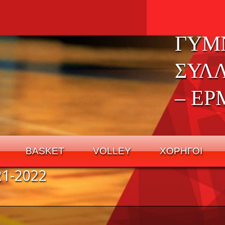
ΓΥΜ
ΣΥΛ
– ΕΡ
BASKET
VOLLEY
ΧΟΡΗΓΟΙ
1-2022