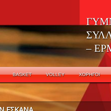
ΓΥΜ
ΣΥΛ
– ΕΡ
BASKET
VOLLEY
ΧΟΡΗΓΟΙ
ΩΝ ΕΣΚΑΝΑ