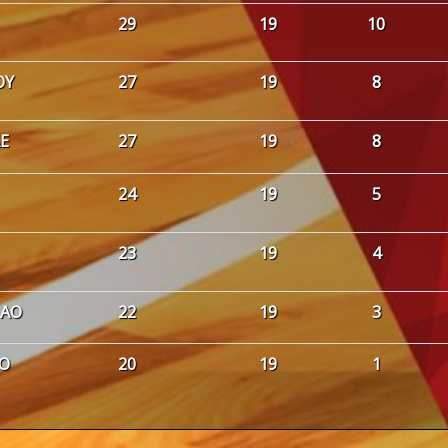
29
19
10
ΟΥ
27
19
8
Ε
27
19
8
24
19
5
23
19
4
 ΑΟ
22
19
3
ΑΟ
20
19
1