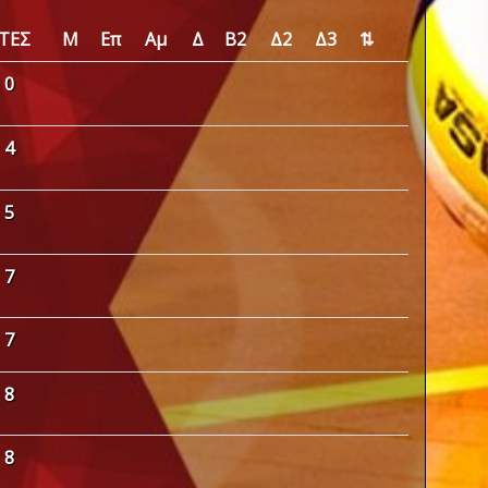
ΤΕΣ
Μ
Επ
Αμ
Δ
Β2
Δ2
Δ3
⇅
0
4
5
7
7
8
8