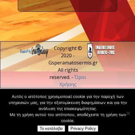
Copyright ©
2020 -
Gsperamatosermis.gr
All rights
reserved. -
Όροι
Χρήσης
Αυτός ο ιστότοπος χρησιμοποιεί cookie για την παροχή των
υπηρεσιών μας, για την εξατομίκευση διαφημίσεων και για την
ανάλυση της επισκεψιμότητας.
Με τη χρήση αυτού του ιστότοπου, αποδέχεστε τη χρήση των
cookie.
Το κατάλαβα
Privacy Policy