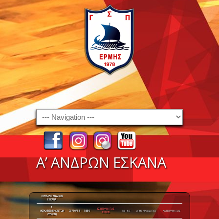
Navigation
Α’ ΑΝΔΡΩΝ ΕΣΚΑΝΑ
ΚΥΠΕΛΛΟ ΑΝΔΡΩΝ
ΕΣΚΑΝΑ
1.
ΓΣ ΠΕΡΑΜΑΤΟΣ
(ΚΕΚΛΕΙΣΜΕΝΩΝ ΤΩΝ
03/10/18
18:30
56 - 67
ΑΡΗΣ ΝΙΚΑΙΑΣ ΓΝΟ
ΚΛ ΠΕΡΑΜΑΤΟΣ
ΕΡΜΗΣ
ΘΥΡΩΝ)