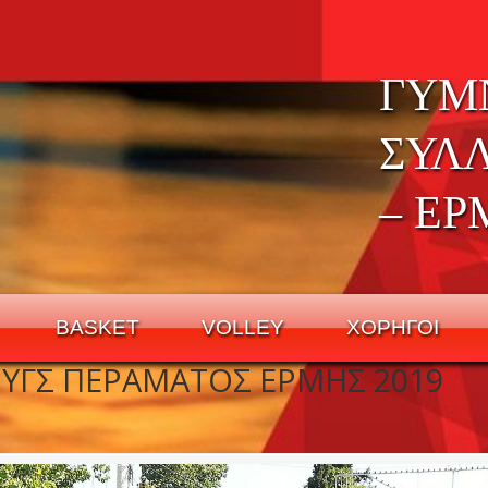
ΓΥΜ
ΣΥΛ
– ΕΡ
BASKET
VOLLEY
ΧΟΡΗΓΟΙ
ΥΓΣ ΠΕΡΑΜΑΤΟΣ ΕΡΜΗΣ 2019