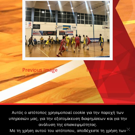
Previous Image
Next Image
Copyright ©
Αυτός ο ιστότοπος χρησιμοποιεί cookie για την παροχή των
2020 -
υπηρεσιών μας, για την εξατομίκευση διαφημίσεων και για την
ανάλυση της επισκεψιμότητας.
Gsperamatosermis.gr
Με τη χρήση αυτού του ιστότοπου, αποδέχεστε τη χρήση των
All rights