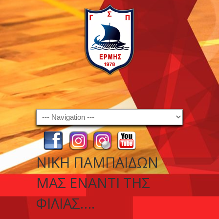
Navigation
ΝΊΚΗ ΠΑΜΠΑΊΔΩΝ
ΜΑΣ ΈΝΑΝΤΙ ΤΗΣ
ΦΙΛΊΑΣ….