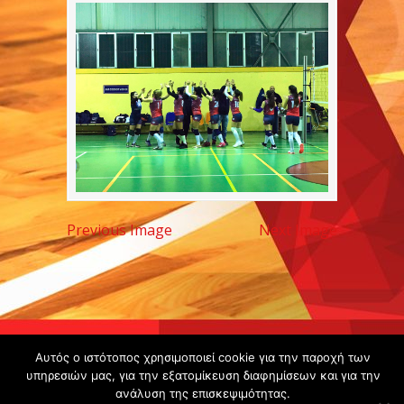
Previous Image
Next Image
Copyright ©
Αυτός ο ιστότοπος χρησιμοποιεί cookie για την παροχή των
2020 -
υπηρεσιών μας, για την εξατομίκευση διαφημίσεων και για την
ανάλυση της επισκεψιμότητας.
Gsperamatosermis.gr