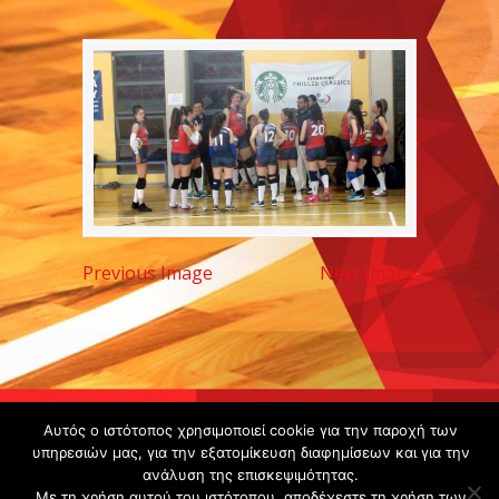
Previous Image
Next Image
Copyright ©
Αυτός ο ιστότοπος χρησιμοποιεί cookie για την παροχή των
2020 -
υπηρεσιών μας, για την εξατομίκευση διαφημίσεων και για την
ανάλυση της επισκεψιμότητας.
Gsperamatosermis.gr
Με τη χρήση αυτού του ιστότοπου, αποδέχεστε τη χρήση των