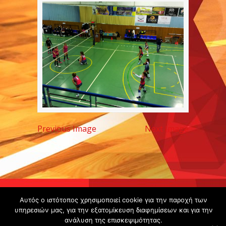
Previous Image
Next Image
Copyright ©
Αυτός ο ιστότοπος χρησιμοποιεί cookie για την παροχή των
2020 -
υπηρεσιών μας, για την εξατομίκευση διαφημίσεων και για την
ανάλυση της επισκεψιμότητας.
Gsperamatosermis.gr