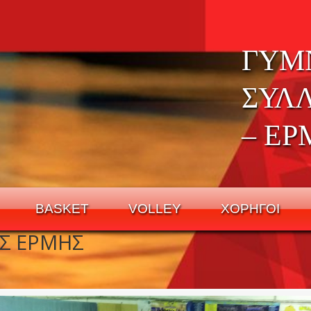
ΓΥΜ
ΣΥΛ
– ΕΡ
BASKET
VOLLEY
ΧΟΡΗΓΟΙ
ΟΣ ΕΡΜΗΣ