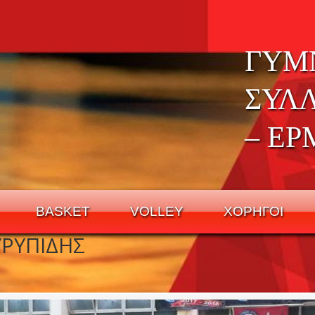
ΓΥΜ
ΣΥΛ
– ΕΡ
BASKET
VOLLEY
ΧΟΡΗΓΟΙ
ΥΡΥΠΙΔΗΣ