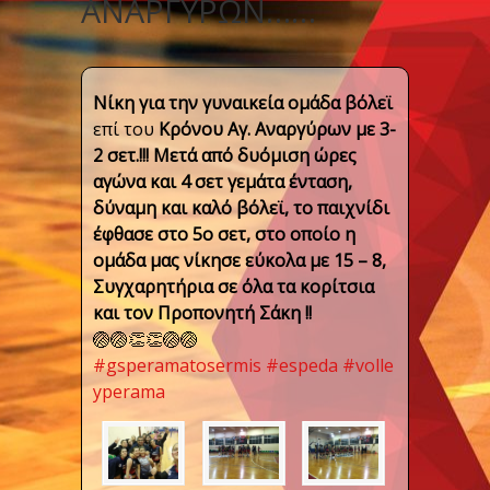
ΑΝΑΡΓΎΡΩΝ……
Νίκη για την γυναικεία ομάδα βόλεϊ
επί του
Κρόνου Αγ. Αναργύρων με 3-
2 σετ.!!! Μετά από δυόμιση ώρες
αγώνα και 4 σετ γεμάτα ένταση,
δύναμη και καλό βόλεϊ, το παιχνίδι
έφθασε στο 5o σετ, στο οποίο η
ομάδα μας νίκησε εύκολα με 15 – 8,
Συγχαρητήρια σε όλα τα κορίτσια
και τον Προπονητή Σάκη !!
🏐
🏐
👏
👏
🏐
🏐
#
gsperamatosermis
#
espeda
#
volle
yperama