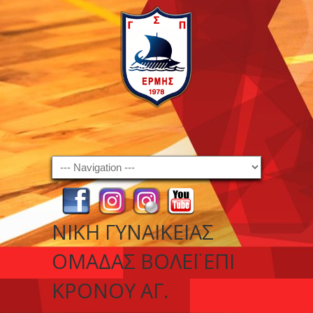
Navigation
ΝΊΚΗ ΓΥΝΑΙΚΕΊΑΣ
ΟΜΆΔΑΣ ΒΌΛΕΪ ΕΠΊ
ΚΡΌΝΟΥ ΑΓ.