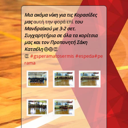
Μια ακόμα νίκη για τις Κορασίδες
μας
αυτή την φορά επί
του
Μανδραϊκού με 3-2 σετ.
Συγχαρητήρια σε όλα τα κορίτσια
μας και τον Προπονητή Σάκη
Κατσέλη
🏐
🏐
👏
👏
#
gsperamatosermis
#
espeda
#
pe
rama