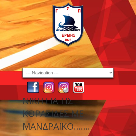
Navigation
ΝΊΚΗ ΓΙΑ ΤΙΣ
ΚΟΡΑΣΊΔΕΣ ΜΕ
ΜΑΝΔΡΑΪΚΌ…….