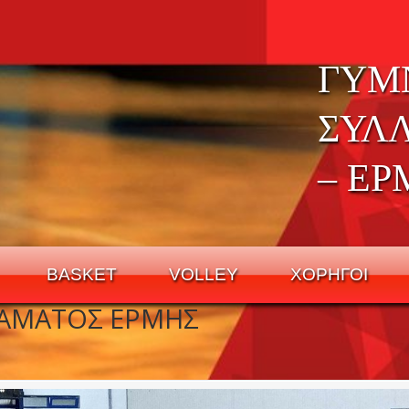
ΓΥΜ
ΣΥΛ
– ΕΡ
BASKET
VOLLEY
ΧΟΡΗΓΟΙ
ΡΑΜΑΤΟΣ ΕΡΜΗΣ