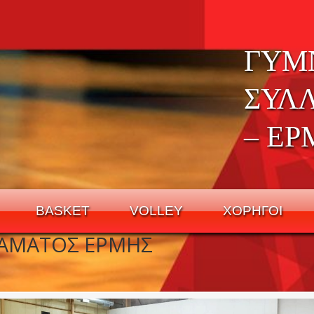
ΓΥΜ
ΣΥΛ
– ΕΡ
BASKET
VOLLEY
ΧΟΡΗΓΟΙ
ΡΑΜΑΤΟΣ ΕΡΜΗΣ