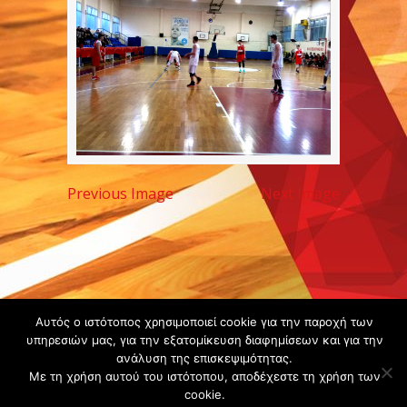
Previous Image
Next Image
Copyright ©
Αυτός ο ιστότοπος χρησιμοποιεί cookie για την παροχή των
2020 -
υπηρεσιών μας, για την εξατομίκευση διαφημίσεων και για την
ανάλυση της επισκεψιμότητας.
Gsperamatosermis.gr
Με τη χρήση αυτού του ιστότοπου, αποδέχεστε τη χρήση των
All rights
cookie.