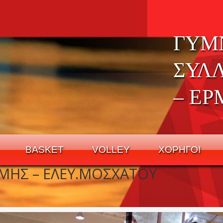
ΓΥΜ
ΣΥΛ
– ΕΡ
BASKET
VOLLEY
ΧΟΡΗΓΟΙ
ΜΗΣ – ΕΛΕΥ.ΜΟΣΧΑΤΟΥ