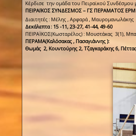
Κέρδισε την ομάδα του Πειραϊκού Συνδέσμου 
ΠΕΙΡΑΪΚΟΣ ΣΥΝΔΕΣΜΟΣ – ΓΣ ΠΕΡΑΜΑΤΟΣ ΕΡΜΗΣ
Διαιτητές : Μέλης , Αρφαρά , Μαυρομανωλάκης
Δεκάλεπτα : 15 -11, 23-27, 41-44, 49-60
ΠEIPAΪKOΣ(Κωσταρέλος) : Mουστάκας 3(1), Μπαλ
ΠEPAMA(Καλόσακας , Πασαγιάννης ):
Θωμάς 2, Κουντούρης 2, Τζαγκαράκης 6, Πέττας 