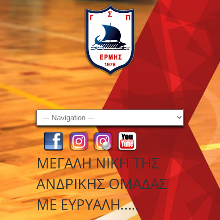
Navigation
ΜΕΓΆΛΗ ΝΊΚΗ ΤΗΣ
ΑΝΔΡΙΚΉΣ ΟΜΆΔΑΣ
ΜΕ ΕΥΡΥΆΛΗ…..