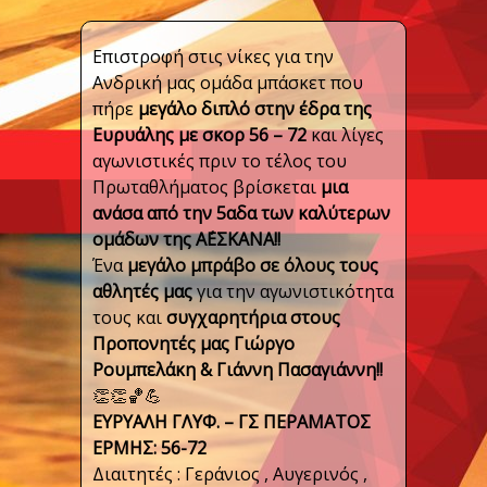
Επιστροφή στις νίκες για την
Ανδρική μας ομάδα μπάσκετ που
πήρε
μεγάλο διπλό στην έδρα της
Ευρυάλης με σκορ 56 – 72
και λίγες
αγωνιστικές πριν το τέλος του
Πρωταθλήματος βρίσκεται
μια
ανάσα από την 5αδα των καλύτερων
ομάδων της Α΄ΕΣΚΑΝΑ!!
Ένα
μεγάλο μπράβο σε όλους τους
αθλητές μας
για την αγωνιστικότητα
τους και
συγχαρητήρια στους
Προπονητές μας Γιώργο
Ρουμπελάκη & Γιάννη Πασαγιάννη!!
👏👏🏀💪
EYΡΥΑΛΗ ΓΛΥΦ. – ΓΣ ΠΕΡΑΜΑΤΟΣ
ΕΡΜΗΣ: 56-72
Διαιτητές : Γεράνιος , Αυγερινός ,