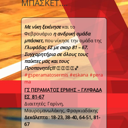
ΜΠΆΣΚΕΤ….
Με νίκη ξεκίνησε
και το
Φεβρουάριο
η ανδρική ομάδα
μπάσκετ,
που νίκησε την ομάδα της
Γλυφάδας ΕΣ με σκορ 81 – 67.
Συγχαρητήρια σε όλους τους
παίκτες μας και τους
Προπονητές!!!
👏
👏
👏
👏
🏀
#
gsperamatosermis
#
eskana
#
pera
ma
ΓΣ ΠΕΡΑΜΑΤΟΣ ΕΡΜΗΣ – ΓΛΥΦΑΔΑ
ΕΣ 81-67
Διαιτητές: Γαρίνη,
Μαυρομανωλάκης, Φραγκιαδάκης
Δεκάλεπτα : 18-23, 38-40, 64-51, 81-
67