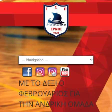
Navigation
ΜΕ ΤΟ ΔΕΞΊ Ο
ΦΕΒΡΟΥΆΡΙΟΣ ΓΙΑ
ΤΗΝ ΑΝΔΡΙΚΉ ΟΜΆΔΑ