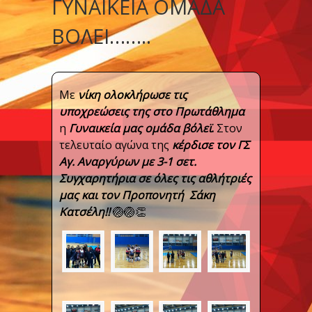
ΓΥΝΑΙΚΕΊΑ ΟΜΆΔΑ
ΒΌΛΕΙ……..
Με
νίκη
ολοκλήρωσε τις
υποχρεώσεις της στο Πρωτάθλημα
η
Γυναικεία
μας ομάδα
βόλεϊ
.
Στον
τελευταίο αγώνα της
κέρδισε τον ΓΣ
Αγ. Αναργύρων με 3-1 σετ.
Συγχαρητήρια σε όλες τις αθλήτριές
μας και τον Προπονητή Σάκη
Κατσέλη!!
🏐
🏐
👏