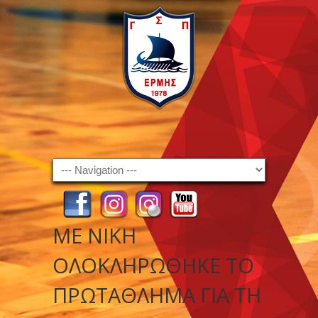
Navigation
ΜΕ ΝΊΚΗ
ΟΛΟΚΛΉΡΩΘΗΚΕ ΤΟ
ΠΡΩΤΆΘΛΗΜΑ ΓΙΑ ΤΗ