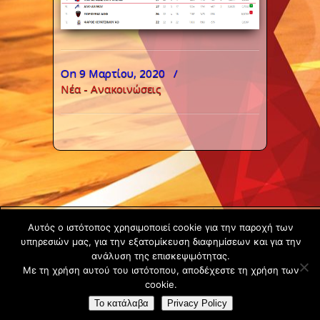
On 9 Μαρτίου, 2020
/
Νέα - Ανακοινώσεις
Copyright ©
Αυτός ο ιστότοπος χρησιμοποιεί cookie για την παροχή των
2020 -
υπηρεσιών μας, για την εξατομίκευση διαφημίσεων και για την
Gsperamatosermis.gr
ανάλυση της επισκεψιμότητας.
Με τη χρήση αυτού του ιστότοπου, αποδέχεστε τη χρήση των
All rights
cookie.
reserved. -
Όροι
Το κατάλαβα
Privacy Policy
Χρήσης