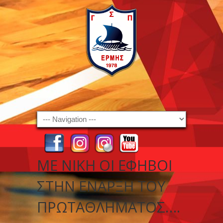
Navigation
ΜΕ ΝΊΚΗ ΟΙ ΈΦΗΒΟΙ
ΣΤΗΝ ΈΝΑΡΞΗ ΤΟΥ
ΠΡΩΤΑΘΛΉΜΑΤΟΣ….