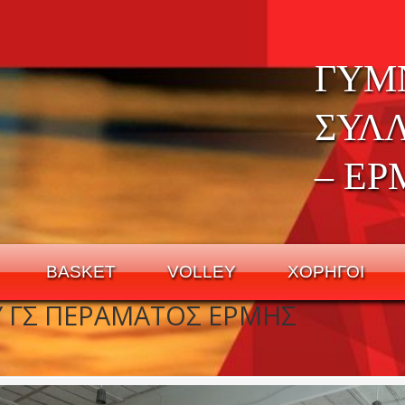
ΓΥΜ
ΣΥΛ
– ΕΡ
BASKET
VOLLEY
ΧΟΡΗΓΟΙ
Y ΓΣ ΠΕΡΑΜΑΤΟΣ ΕΡΜΗΣ