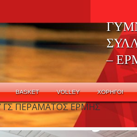
ΓΥΜ
ΣΥΛ
– ΕΡ
BASKET
VOLLEY
ΧΟΡΗΓΟΙ
Y ΓΣ ΠΕΡΑΜΑΤΟΣ ΕΡΜΗΣ