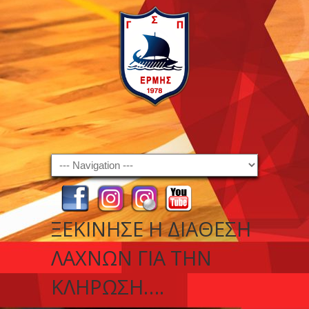
Navigation
ΞΕΚΊΝΗΣΕ Η ΔΙΆΘΕΣΗ
ΛΑΧΝΏΝ ΓΙΑ ΤΗΝ
ΚΛΉΡΩΣΗ….