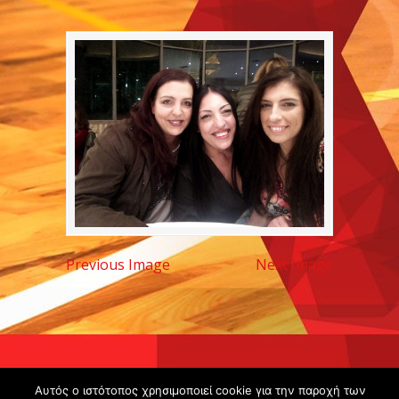
Previous Image
Next Image
Copyright ©
Αυτός ο ιστότοπος χρησιμοποιεί cookie για την παροχή των