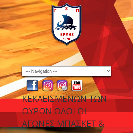
Navigation
ΚΕΚΛΕΙΣΜΈΝΩΝ ΤΩΝ
ΘΥΡΏΝ ΌΛΟΙ ΟΙ
ΑΓΏΝΕΣ ΜΠΆΣΚΕΤ &