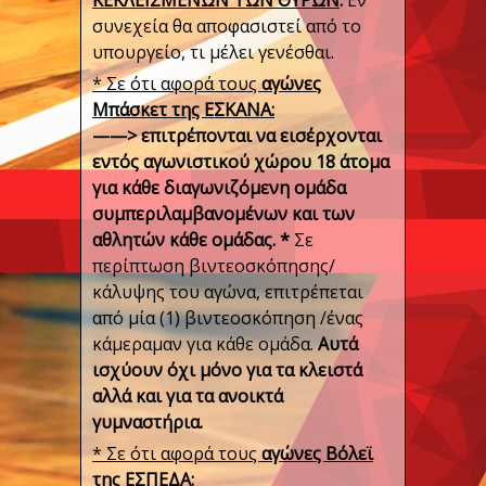
ΚΕΚΛΕΙΣΜΕΝΩΝ ΤΩΝ ΘΥΡΩΝ
.
Εν
συνεχεία θα αποφασιστεί από το
υπουργείο, τι μέλει γενέσθαι.
* Σε ότι αφορά τους
αγώνες
Μπάσκετ της ΕΣΚΑΝΑ:
——> επιτρέπονται να εισέρχονται
εντός αγωνιστικού χώρου 18 άτομα
για κάθε διαγωνιζόμενη ομάδα
συμπεριλαμβανομένων και των
αθλητών κάθε ομάδας. *
Σε
περίπτωση βιντεοσκόπησης/
κάλυψης του αγώνα, επιτρέπεται
από μία (1) βιντεοσκόπηση /ένας
κάμεραμαν για κάθε ομάδα.
Αυτά
ισχύουν όχι μόνο για τα κλειστά
αλλά και για τα ανοικτά
γυμναστήρια.
* Σε ότι αφορά τους
αγώνες Βόλεϊ
της ΕΣΠΕΔΑ: