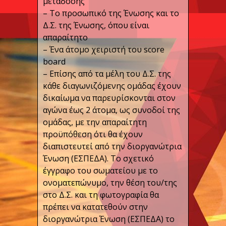
μετάδοσης
– Το προσωπικό της Ένωσης και το
Δ.Σ. της Ένωσης, όπου είναι
απαραίτητο
– Ένα άτομο χειριστή του score
board
– Επίσης από τα μέλη του Δ.Σ. της
κάθε διαγωνιζόμενης ομάδας έχουν
δικαίωμα να παρευρίσκονται στον
αγώνα έως 2 άτομα, ως συνοδοί της
ομάδας, με την απαραίτητη
προϋπόθεση ότι θα έχουν
διαπιστευτεί από την διοργανώτρια
Ένωση (ΕΣΠΕΔΑ). Το σχετικό
έγγραφο του σωματείου με το
ονοματεπώνυμο, την θέση του/της
στο Δ.Σ. και τη φωτογραφία θα
πρέπει να κατατεθούν στην
διοργανώτρια Ένωση (ΕΣΠΕΔΑ) το