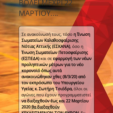
ΒΌΛΕΪ ΜΈΧΡΙ 22
ΜΑΡΤΊΟΥ….
Σε ανακοίνωσή τους, τόσο
η Ένωση
Σωματείων Καλαθοσφαίρισης
Νότιας Αττικής (ΕΣΚΑΝΑ)
, όσο η
Ένωση Σωματείων Πετοσφαίρισης
(ΕΣΠΕΔΑ)
και σε
εφαρμογή των νέων
προληπτικών μέτρων για το νέο
κορονοϊό
όπως αυτά
ανακοινώθηκαν χθες (8/3/20) από
τον εκπρόσωπο του Υπουργείου
Υγείας κ. Σωτήρη Τσιόδρα,
όλοι οι
αγώνες που έχουν προγραμματιστεί
να διεξαχθούν έως και 22 Μαρτίου
2020
θα διεξαχθούν