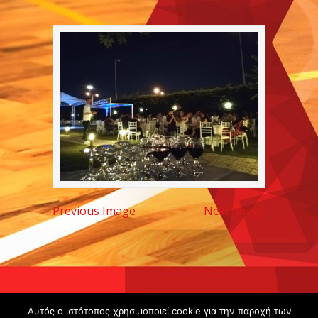
Previous Image
Next Image
Copyright ©
Αυτός ο ιστότοπος χρησιμοποιεί cookie για την παροχή των