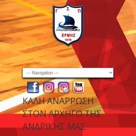
Navigation
ΚΑΛΉ ΑΝΆΡΡΩΣΗ
ΣΤΟΝ ΑΡΧΗΓΌ ΤΗΣ
ΑΝΔΡΙΚΉΣ ΜΑΣ