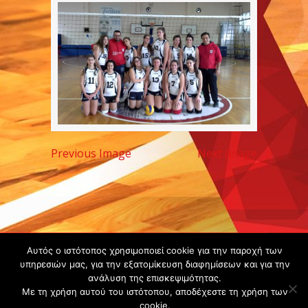
Previous Image
Next Image
Copyright ©
Αυτός ο ιστότοπος χρησιμοποιεί cookie για την παροχή των
2020 -
υπηρεσιών μας, για την εξατομίκευση διαφημίσεων και για την
ανάλυση της επισκεψιμότητας.
Gsperamatosermis.gr
Με τη χρήση αυτού του ιστότοπου, αποδέχεστε τη χρήση των
All rights
cookie.