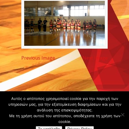
Previous Image
Next Image
Copyright ©
Αυτός ο ιστότοπος χρησιμοποιεί cookie για την παροχή των
υπηρεσιών μας, για την εξατομίκευση διαφημίσεων και για την
2020 -
ανάλυση της επισκεψιμότητας.
Gsperamatosermis.gr
Με τη χρήση αυτού του ιστότοπου, αποδέχεστε τη χρήση των
All rights
cookie.
reserved. -
Όροι