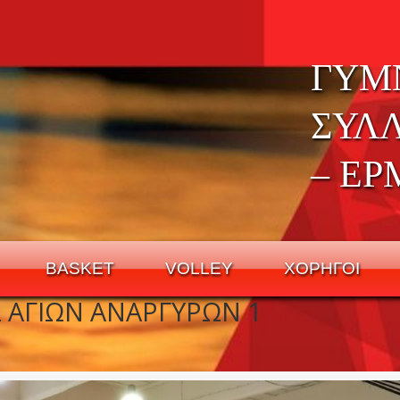
ΓΥΜ
ΣΥΛ
– ΕΡ
BASKET
VOLLEY
ΧΟΡΗΓΟΙ
 ΑΓΙΩΝ ΑΝΑΡΓΥΡΩΝ 1