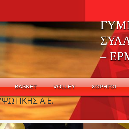
ΓΥΜ
ΣΥΛ
– ΕΡ
BASKET
VOLLEY
ΧΟΡΗΓΟΙ
ΨΩΤΙΚΗΣ Α.Ε.