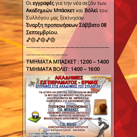
Οι
εγγραφές
για την νέα σεζόν των
Ακαδημιών Μπάσκετ
και
Βόλεϊ
του
Συλλόγου μας ξεκίνησαν.
Έναρξη προπονήσεων Σάββατο 08
Σεπτεμβρίου.
🏀🏐🏀🏐🏀🏐
—————————————————
————————–
ΤΜΗΜΑΤΑ ΜΠΑΣΚΕΤ : 12:00 – 14:00
TMHMATA ΒΟΛΕΪ : 14:00 – 16:00